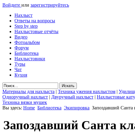
Войдите
или
зарегистрируйтесь
Нахлыст
Ответы на вопросы
Step by step
Нахлыстовые отчёты
Видео
Фотоальбом
Форум
Библиотека
Нахлыстовики
Туры
Чат
Кухня
Материалы для нахлыста
|
Техника ужения нахлыстом
|
Удилищ
Одноручный нахлыст
|
Двуручный нахлыст
|
Нахлыстовые кат
Техника вязки мушек
Вы здесь:
Home
Библиотека
Экипировка
Запоздавший Санта 
Запоздавший Санта кл