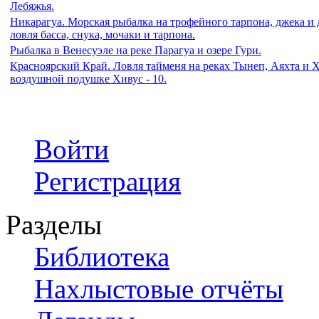
Лебяжья.
Никарагуа. Морская рыбалка на трофейного тарпона, джека и
ловля басса, снука, мочаки и тарпона.
Рыбалка в Венесуэле на реке Парагуа и озере Гури.
Красноярский Край. Ловля тайменя на реках Тынеп, Аяхта и Х
воздушной подушке Хивус - 10.
Войти
Регистрация
Разделы
Библиотека
Нахлыстовые отчёты