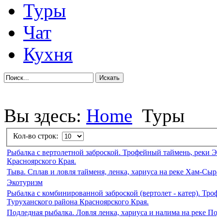
Туры
Чат
Кухня
Вы здесь:
Home
Туры
Кол-во строк:
Рыбалка с вертолетной заброской. Трофейный таймень, реки 
Красноярского Края.
Тыва. Сплав и ловля тайменя, ленка, хариуса на реке Хам-Сыр
Экотуризм
Рыбалка с комбинированной заброской (вертолет - катер). Тр
Туруханского района Красноярского Края.
Подледная рыбалка. Ловля ленка, хариуса и налима на реке П